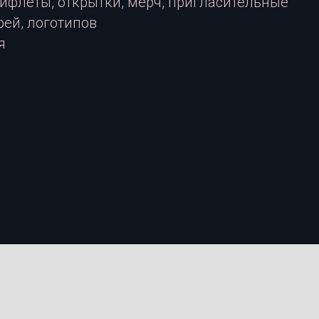
ифлеты, открытки, мерч, пригласительные
рей, логотипов
я