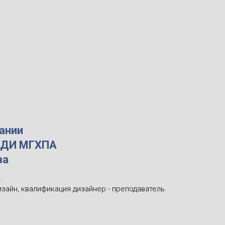
ании
ДиДИ МГХПА
ва
.
зайн, квалификация дизайнер - преподаватель.