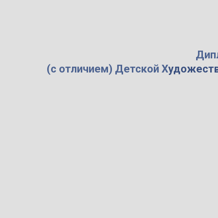
Дип
(с отличием) Детской Х
удоже ст